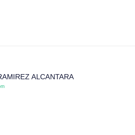
RAMIREZ ALCANTARA
om