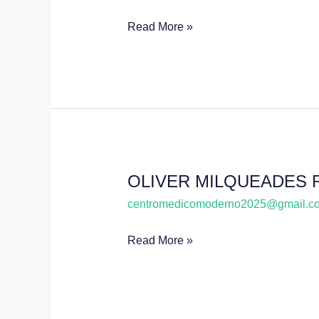
QUEZADA
Read More »
DALMAU
OLIVER MILQUEADES 
OLIVER
MILQUEADES
centromedicomoderno2025@gmail.c
RAMIREZ
Read More »
ALCANTARA