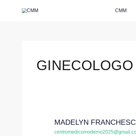
Skip
CMM
to
content
GINECOLOGO
MADELYN FRANCHESC
MADELYN
FRANCHESCA
centromedicomoderno2025@gmail.c