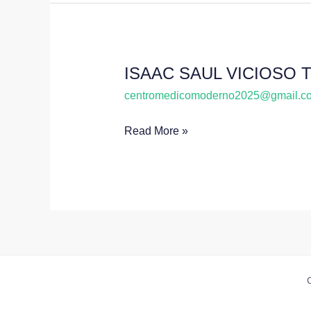
ISAAC SAUL VICIOSO 
ISAAC
SAUL
centromedicomoderno2025@gmail.c
VICIOSO
Read More »
TEJADA