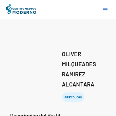
Skip
to
content
OLIVER
MILQUEADES
RAMIREZ
ALCANTARA
GINECOLOGO
Descripción del Perfil