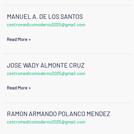
MANUEL A. DE LOS SANTOS
MANUEL
centromedicomoderno2025@gmail.com
A.
DE
Read More »
LOS
SANTOS
JOSE WADY ALMONTE CRUZ
JOSE
centromedicomoderno2025@gmail.com
WADY
ALMONTE
Read More »
CRUZ
RAMON ARMANDO POLANCO MENDEZ
RAMON
centromedicomoderno2025@gmail.com
ARMANDO
POLANCO