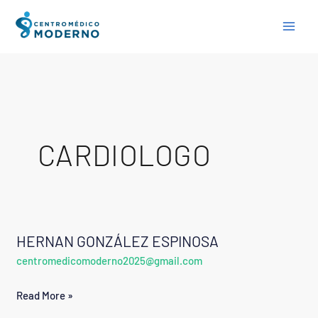
Skip
to
content
CARDIOLOGO
HERNAN GONZÁLEZ ESPINOSA
HERNAN
centromedicomoderno2025@gmail.com
GONZÁLEZ
ESPINOSA
Read More »