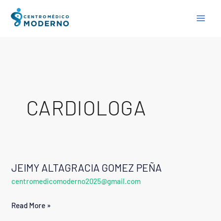
Skip
to
content
CARDIOLOGA
JEIMY ALTAGRACIA GOMEZ PEÑA
JEIMY
centromedicomoderno2025@gmail.com
ALTAGRACIA
GOMEZ
Read More »
PEÑA