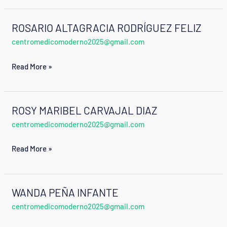
ROSARIO ALTAGRACIA RODRÍGUEZ FELIZ
ROSARIO
centromedicomoderno2025@gmail.com
ALTAGRACIA
RODRÍGUEZ
Read More »
FELIZ
ROSY MARIBEL CARVAJAL DIAZ
ROSY
centromedicomoderno2025@gmail.com
MARIBEL
CARVAJAL
Read More »
DIAZ
WANDA PEÑA INFANTE
WANDA
centromedicomoderno2025@gmail.com
PEÑA
INFANTE