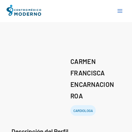
Skip
to
content
CARMEN
FRANCISCA
ENCARNACION
ROA
CARDIOLOGA
Descripción del Perfil