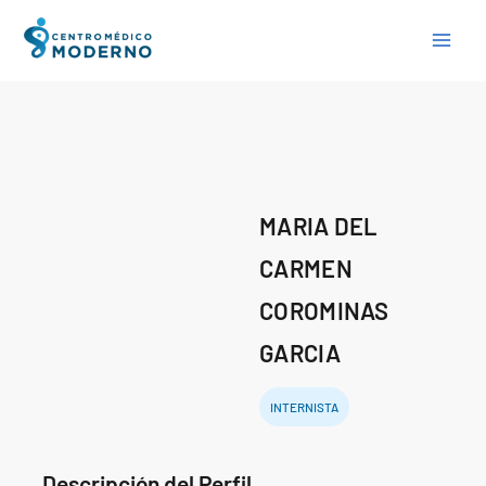
Skip
to
content
MARIA DEL
CARMEN
COROMINAS
GARCIA
INTERNISTA
Descripción del Perfil