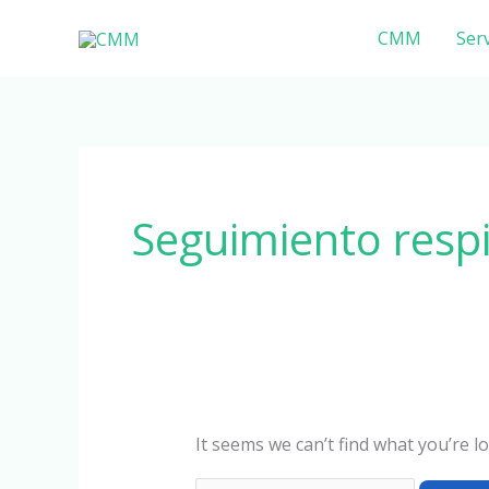
Skip
Search
CMM
Serv
to
for:
content
Seguimiento respi
It seems we can’t find what you’re l