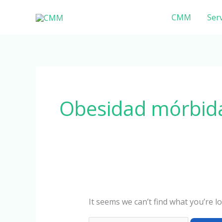
Skip
Search
CMM
Serv
to
for:
content
Obesidad mórbid
It seems we can’t find what you’re l