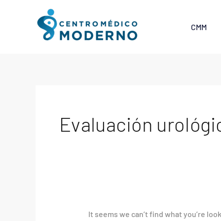
Skip
Search
to
for:
CMM
content
Evaluación urológi
It seems we can’t find what you’re loo