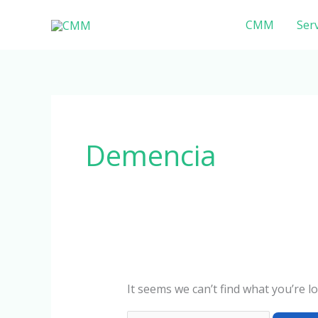
Skip
Search
CMM
Serv
to
for:
content
Demencia
It seems we can’t find what you’re l