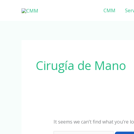
Skip
Search
CMM
Serv
to
for:
content
Cirugía de Mano
It seems we can’t find what you’re l