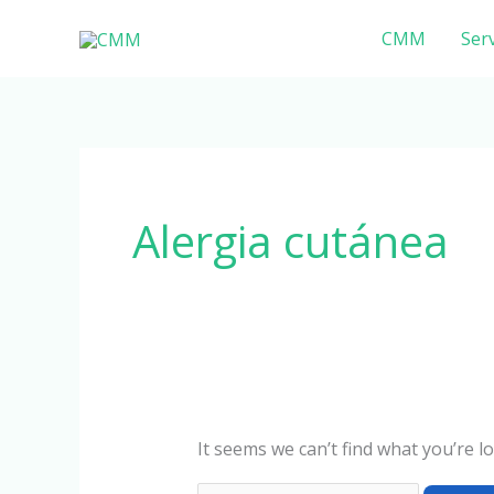
Skip
Search
CMM
Serv
to
for:
content
Alergia cutánea
It seems we can’t find what you’re l