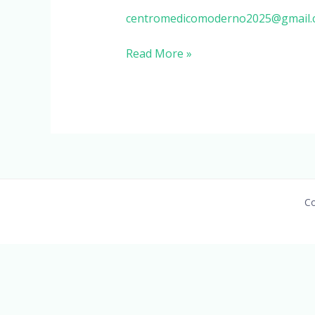
GUZMAN
centromedicomoderno2025@gmail.
VALERIO
Read More »
Co