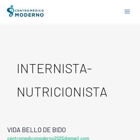
Skip
to
content
INTERNISTA-
NUTRICIONISTA
VIDA BELLO DE BIDO
VIDA
centromedicomoderno2025@gmail.com
BELLO