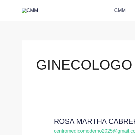
Skip
CMM
to
content
GINECOLOGO
ROSA MARTHA CABRE
ROSA
MARTHA
centromedicomoderno2025@gmail.c