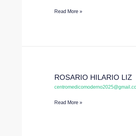
CABRERA
Read More »
ARACENA
ROSARIO HILARIO LIZ
ROSARIO
HILARIO
centromedicomoderno2025@gmail.c
LIZ
Read More »