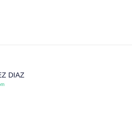
EZ DIAZ
om