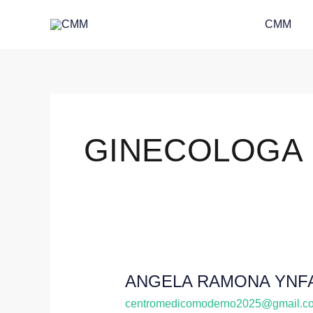
Skip
CMM
to
content
GINECOLOGA
ANGELA RAMONA YNF
ANGELA
RAMONA
centromedicomoderno2025@gmail.c