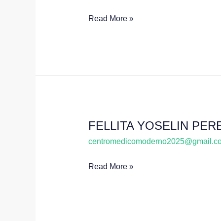
YNFANTE
Read More »
REYES
FELLITA YOSELIN PER
FELLITA
YOSELIN
centromedicomoderno2025@gmail.c
PEREZ
Read More »
DIAZ