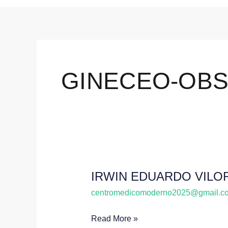
GINECEO-OB
IRWIN EDUARDO VILO
IRWIN
EDUARDO
centromedicomoderno2025@gmail.c
VILORIA
Read More »
PEÑA