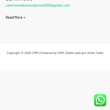
centromedicomoderno2025@gmail.com
ADAMS
ALMONTE
Read More »
DE
ARAUJO
Copyright © 2026 CMM | Powered by CMM, Diseño web por Verbo Taller