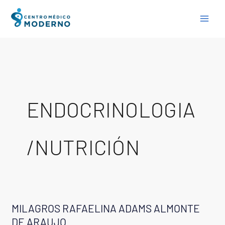
Skip
to
content
ENDOCRINOLOGIA
/NUTRICIÓN
MILAGROS RAFAELINA ADAMS ALMONTE
MILAGROS
DE ARAUJO
RAFAELINA