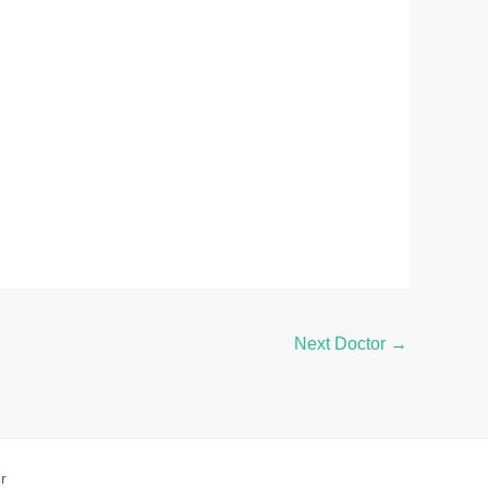
Next Doctor
→
r