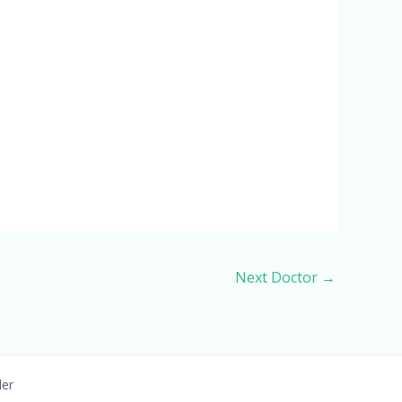
Next Doctor
→
ler