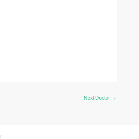
Next Doctor
→
r