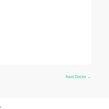
Next Doctor
→
r