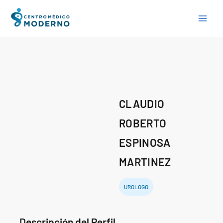
Skip
to
content
CLAUDIO
ROBERTO
ESPINOSA
MARTINEZ
UROLOGO
Descripción del Perfil